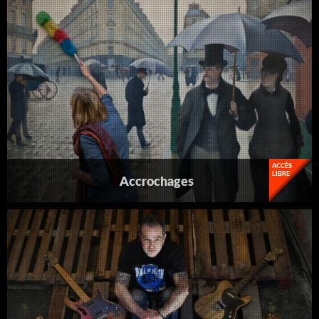
ACCÈS
LIBRE
Accrochages