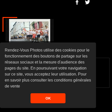
Rendez-vous du Tour, le
bonus
Rendez-Vous Photos utilise des cookies pour le
fonctionnement des boutons de partage sur les
réseaux sociaux et la mesure d'audience des
pages du site. En poursuivant votre navigation
© 2026
RENDEZ VOUS PHOTOS
. ALL RIGHTS RESERVED
sur ce site, vous acceptez leur utilisation. Pour
en savoir plus consulter les conditions générales
CGV
MENTIONS LÉGALES
de vente
OK
Désabonnement
Vous pourrez continuer à acceder à