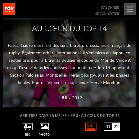
menu
S'ABONNER
opener
SE CONNECTER
AU CŒUR DU TOP 14
Pascal Gaüzère est l’un des six arbitres professionnels français de
rugby. Également arbitre international, il s’envolera au Japon, en
septembre, pour arbitrer sa deuxième coupe du Monde. Vincent
revious
Leloup l’a suivi dans les coulisses d'un match de Top 14 opposant la
lide
Section Paloise au Montpellier Hérault Rugby, avant les phases
finales. Photos: Vincent Leloup. Texte: Hervé Marchon.
4 JUIN 2019
ARBITRES DANS LA MÊLÉE / ÉP 3 : AU CŒUR DU TOP 14
01
22
TOGGLE
CAPTION
BIO
PHOTO