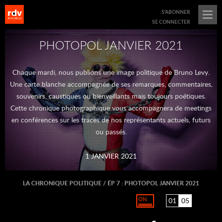
menu
S'ABONNER
opener
SE CONNECTER
PHOTOPOL JANVIER 2021
Chaque mardi, nous publions une image politique de Bruno Levy.
Une carte blanche accompagnée de ses remarques, commentaires,
souvenirs, caustiques ou bienveillants mais toujours poétiques.
revious
Cette chronique photographique vous accompagnera de meetings
lide
en conférences sur les traces de nos représentants actuels, futurs
M
ou passés.
1 JANVIER 2021
LA CHRONIQUE POLITIQUE / ÉP 7 : PHOTOPOL JANVIER 2021
01
05
TOGGLE
CAPTION